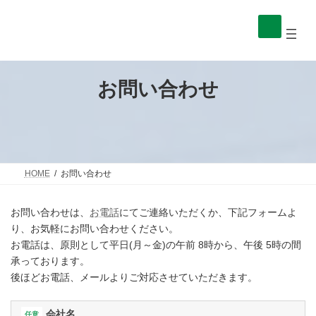
コ
ナ
ン
ビ
ア
ア
イ
イ
テ
ゲ
コ
コ
ン
ー
ン
ン
ツ
シ
リ
リ
へ
ョ
ン
ン
ク
ク
ス
ン
お問い合わせ
キ
に
ッ
移
プ
動
HOME
お問い合わせ
お問い合わせは、
お電話
にてご連絡いただくか、下記フォームよ
り、お気軽にお問い合わせください。
お電話は、原則として平日(月～金)の午前 8時から、午後 5時の間
承っております。
後ほどお電話、メールよりご対応させていただきます。
会社名
任意